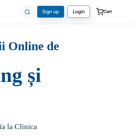
Sign up
Login
Cart
ii Online de
ng și
ia la Clinica 