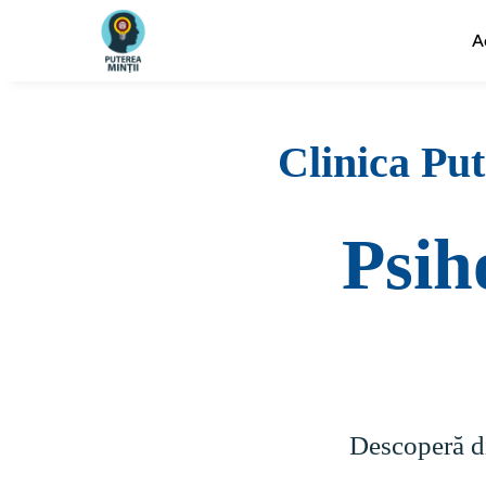
A
Clinica Put
Psih
Descoperă dif