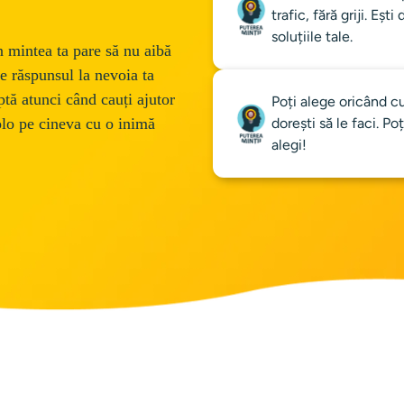
trafic, fără griji. Eșt
soluțiile tale.
n mintea ta pare să nu aibă 
te răspunsul la nevoia ta 
ptă atunci când cauți ajutor 
Poți alege oricând cu
olo pe cineva cu o inimă 
dorești să le faci. Po
alegi!