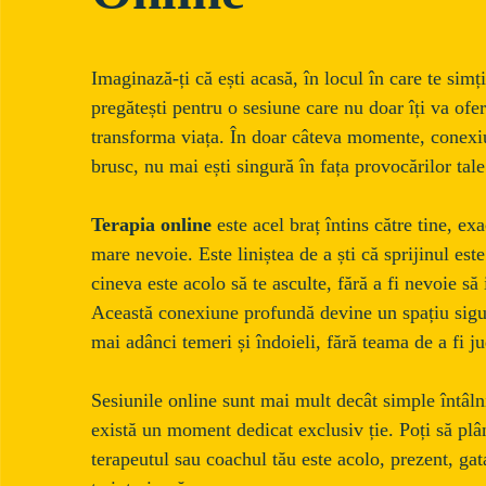
Imaginază-ți că ești acasă, în locul în care te simț
pregătești pentru o sesiune care nu doar îți va oferi
transforma viața. În doar câteva momente, conexiun
brusc, nu mai ești singură în fața provocărilor tale
Terapia online
 este acel braț întins către tine, ex
mare nevoie. Este liniștea de a ști că sprijinul es
cineva este acolo să te asculte, fără a fi nevoie să 
Această conexiune profundă devine un spațiu sigur
mai adânci temeri și îndoieli, fără teama de a fi j
Sesiunile online sunt mai mult decât simple întâln
există un moment dedicat exclusiv ție. Poți să plâng
terapeutul sau coachul tău este acolo, prezent, gata