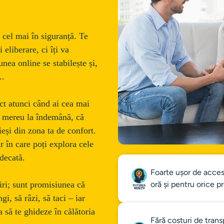
i cel mai în siguranță. Te 
 eliberare, ci îți va 
ea online se stabilește și, 
..
act atunci când ai cea mai 
te mereu la îndemână, că 
ieși din zona ta de confort. 
 în care poți explora cele 
udecată.
Foarte ușor de accesa
iri; sunt promisiunea că 
oră și pentru orice p
i, să râzi, să taci – iar 
 să te ghideze în călătoria 
Fără costuri de trans