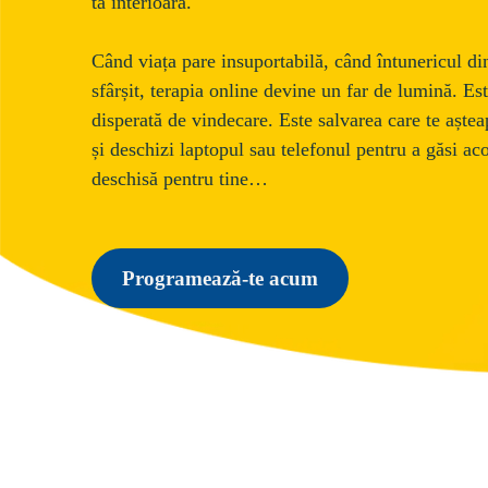
ta interioară.
Când viața pare insuportabilă, când întunericul di
sfârșit, terapia online devine un far de lumină. Es
disperată de vindecare. Este salvarea care te aștea
și deschizi laptopul sau telefonul pentru a găsi ac
deschisă pentru tine… 
Programează-te acum