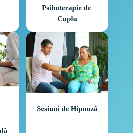
Psihoterapie de 
Cuplu
Sesiuni de Hipnoză
lă