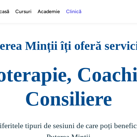
casă
Cursuri
Academie
Clinică
erea Minții îți oferă servic
oterapie, Coachi
Consiliere
eritele tipuri de sesiuni de care poți benefic
Puterea Minții