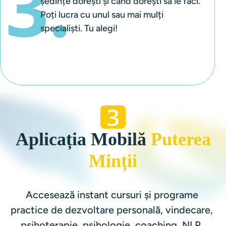
3.
ședințe dorești și când dorești să le faci. 
Poți lucra cu unul sau mai mulți 
specialiști. Tu alegi!
3
Aplicația Mobilă
Puterea
Minții
Accesează instant cursuri și programe 
practice de dezvoltare personală, vindecare, 
psihoterapie, psihologie, coaching, NLP, 