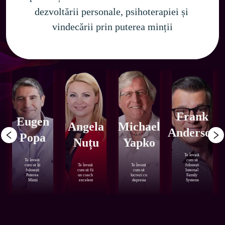
dezvoltării personale, psihoterapiei și 
vindecării prin puterea minții
Frank
Eugen
Angela
Michael
Anderson
Popa
Nuțu
Yapko
Te învață 
Te învață 
cum să 
cum să îți 
Te învață 
Te învață 
folosești 
folosești 
cum să fii 
cum să 
Internal 
Puterea 
un coach 
lucrezi cu 
Family 
Minții
excelent
depresia
Systems