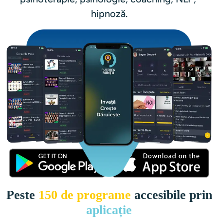
hipnoză.
Peste
150 de programe
accesibile prin
aplicație