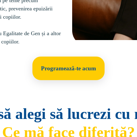
an pe teme precum 
c, prevenirea epuizării 
 copiilor.

Egalitate de Gen și a altor 
copiilor.
Programează-te acum
să alegi să lucrezi c
Ce mă face diferită?