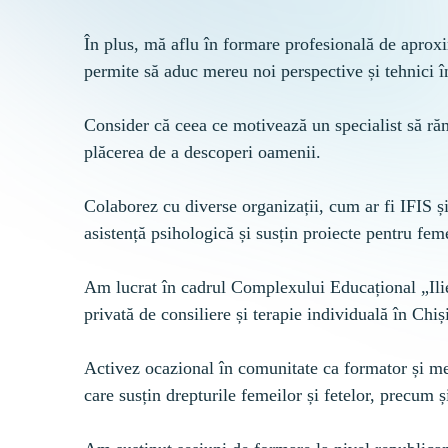
În plus, mă aflu în formare profesională de aproxi
permite să aduc mereu noi perspective și tehnici în
Consider că ceea ce motivează un specialist să ră
plăcerea de a descoperi oamenii.
Colaborez cu diverse organizații, cum ar fi IFIS 
asistență psihologică și susțin proiecte pentru femei
Am lucrat în cadrul Complexului Educațional „Ilie
privată de consiliere și terapie individuală în Chiși
Activez ocazional în comunitate ca formator și me
care susțin drepturile femeilor și fetelor, precum ș