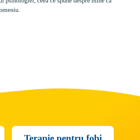
 psihologiei, ceea ce spune despre mine că 
domeniu.
Terapie pentru fobi