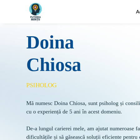
A
Doina
Chiosa
PSIHOLOG
Mă numesc Doina Chiosa, sunt psiholog și consili
cu o experiență de 5 ani în acest domeniu.

De-a lungul carierei mele, am ajutat numeroase fa
dificultățile și să găsească soluții eficiente pentru