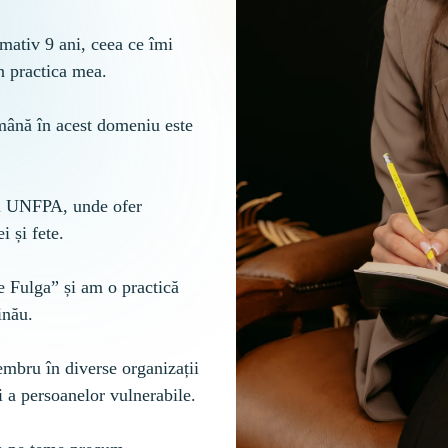
mativ 9 ani, ceea ce îmi 
 practica mea.

mână în acest domeniu este 
și UNFPA, unde ofer 
 și fete.

 Fulga” și am o practică 
nău.

mbru în diverse organizații 
i a persoanelor vulnerabile.
