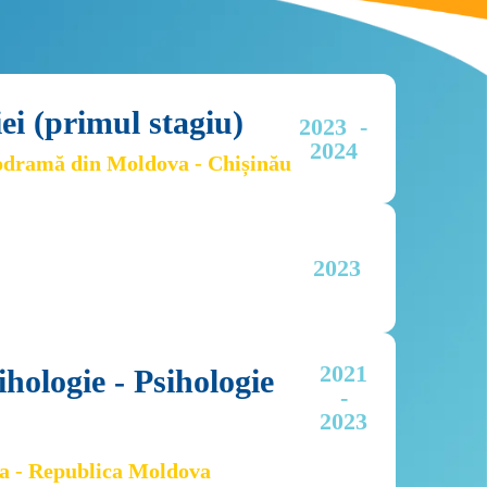
ei (primul stagiu)
2023  -

2024
hodramă din Moldova - Chișinău
2023 
2021

hologie - Psihologie 
-

2023
va - Republica Moldova