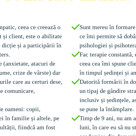
mpatic, ceea ce creează o 
Sunt mereu în formare 
și client, este o abilitate 
ce îmi permite să dobâ
icție și a participării în 
psihologiei și psihotera
ters.
Fac terapie constantă, 
 (anxietate, atacuri de 
ceea cea îmi spune clie
aume, crize de vârste) dar 
în timpul ședinței și a
urile care au certuri dese, 
Datorită formării în d
de comunicare, 
un tipaj de gândire str
inclusiv și ședințele, a
de oameni: copii, 
se pune la întâmplare. 
i în familie și altele, pe 
Timp de 9 ani, nu am a
ltății, fiindcă am fost 
luni, în care eu să nu 