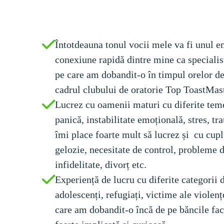
Întotdeauna tonul vocii mele va fi unul e
conexiune rapidă dintre mine ca specialist 
pe care am dobandit-o în timpul orelor de d
cadrul clubului de oratorie Top ToastMas
Lucrez cu oamenii maturi cu diferite teme
panică, instabilitate emoțională, stres, tr
îmi place foarte mult să lucrez și  cu cupl
gelozie, necesitate de control, probleme 
infidelitate, divorț etc.
Experiență de lucru cu diferite categorii 
adolescenți, refugiați, victime ale violențe
care am dobandit-o încă de pe băncile facu