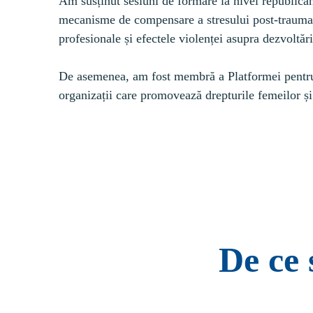
Am susținut sesiuni de formare la nivel republic
mecanisme de compensare a stresului post-traumati
profesionale și efectele violenței asupra dezvoltării
De asemenea, am fost membră a Platformei pentru 
organizații care promovează drepturile femeilor și 
De ce 