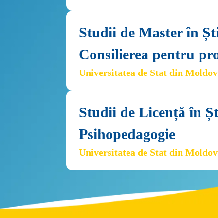
Studii de Master în Ști
Consilierea pentru pr
Universitatea de Stat din Moldo
Studii de Licență în Șt
Psihopedagogie
Universitatea de Stat din Moldo