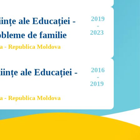
2019

ințe ale Educației - 
-

2023 
obleme de familie
va - Republica Moldova
2016

iințe ale Educației - 
-

2019 
va - Republica Moldova