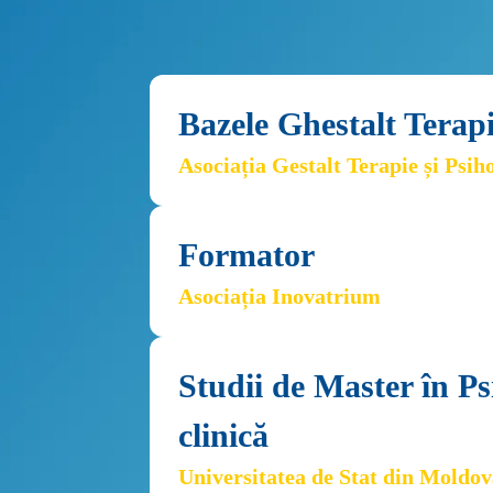
Bazele Ghestalt Terapi
Asociația Gestalt Terapie și Psi
Formator
Asociația Inovatrium
Studii de Master în Psi
clinică
Universitatea de Stat din Moldo