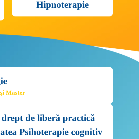
ie
 și Master
 drept de liberă practică 
tatea Psihoterapie cognitiv 