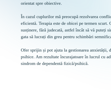
orientat spre obiective.

În cazul cuplurilor mă preocupă rezolvarea confli
eficientă. Terapia este de obicei pe termen scurt.
susținere, fără judecată, astfel încât să vă puteți si
gata să lucrați din greu pentru schimbări semnific
Ofer sprijin și pot ajuta la gestionarea anxietății, d
psihice. Am rezultate încurajatoare în lucrul cu ad
sindrom de dependentă fizică/psihică.