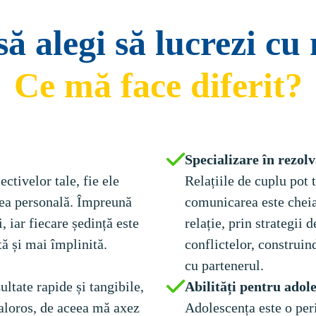
să alegi să lucrezi c
Ce mă face diferit?
ctivelor tale, fie ele 
Relațiile de cuplu pot 
rea personală. Împreună 
comunicarea este cheia
, iar fiecare ședință este 
relație, prin strategii 
conflictelor, construin
ultate rapide și tangibile, 
valoros, de aceea mă axez 
Adolescența este o per