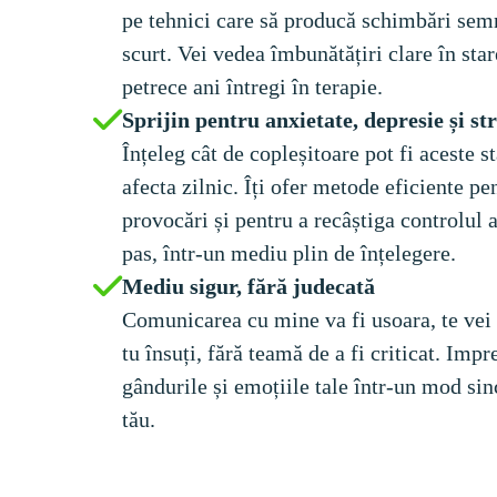
pe tehnici care să producă schimbări semni
scurt. Vei vedea îmbunătățiri clare în stare
Înțeleg cât de copleșitoare pot fi aceste st
afecta zilnic. Îți ofer metode eficiente pen
provocări și pentru a recâștiga controlul a
Comunicarea cu mine va fi usoara, te vei s
tu însuți, fără teamă de a fi criticat. Im
gândurile și emoțiile tale într-un mod sinc