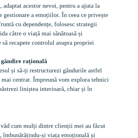
, adaptat acestor nevoi, pentru a ajuta la 
e gestionare a emoțiilor. În ceea ce privește 
runtă cu dependențe, folosesc strategii 
ida către o viață mai sănătoasă și 
e să recapete controlul asupra propriei 
esul și să-ți restructurezi gândurile astfel 
și mai centrat. Împreună vom explora tehnici 
păstrezi liniștea interioară, chiar și în 
văd cum mulți dintre clienții mei au făcut 
, îmbunătățindu-și viața emoțională și 