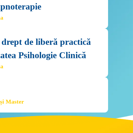
ipnoterapie
ia
 drept de liberă practică 
tatea Psihologie Clinică
ia
 și Master