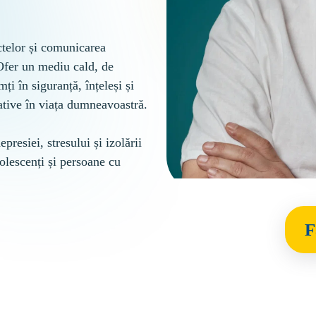
ctelor și comunicarea 
 Ofer un mediu cald, de 
mți în siguranță, înțeleși și 
ative în viața dumneavoastră.

epresiei, stresului și izolării 
olescenți și persoane cu 
F