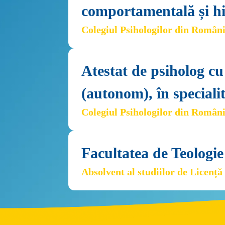
comportamentală și h
Colegiul Psihologilor din Român
Atestat de psiholog cu
(autonom), în speciali
Colegiul Psihologilor din Român
Facultatea de Teologie
Absolvent al studiilor de Licență