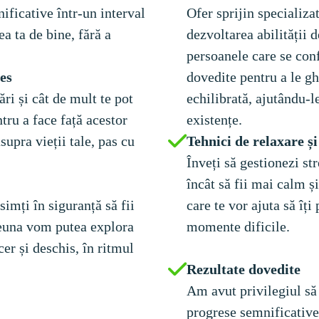
ficative într-un interval 
Ofer sprijin specializat
a ta de bine, fără a 
dezvoltarea abilității d
persoanele care se conf
dovedite pentru a le gh
ări și cât de mult te pot 
echilibrată, ajutându-l
tru a face față acestor 
supra vieții tale, pas cu 
Înveți să gestionezi str
încât să fii mai calm 
imți în siguranță să fii 
care te vor ajuta să îți 
preuna vom putea explora 
momente dificile.

er și deschis, în ritmul 
Am avut privilegiul să 
progrese semnificative