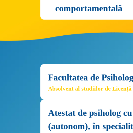
comportamentală
Facultatea de Psiholog
Absolvent al studiilor de Licență
Atestat de psiholog cu
(autonom), în speciali