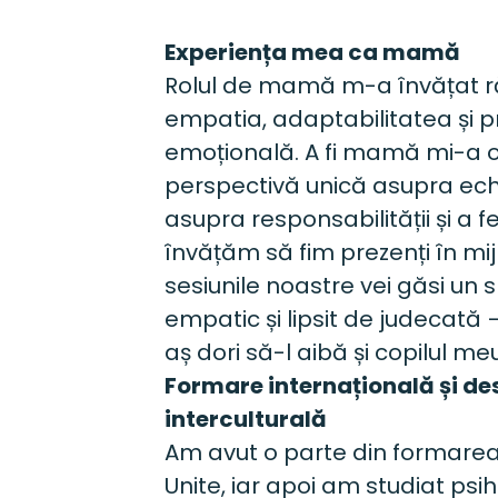
Experiența mea ca mamă 
Rolul de mamă m-a învățat r
empatia, adaptabilitatea și p
emoțională. A fi mamă mi-a of
perspectivă unică asupra echili
asupra responsabilității și a fel
învățăm să fim prezenți în mijl
sesiunile noastre vei găsi un sp
empatic și lipsit de judecată
aș dori să-l aibă și copilul meu
Formare internațională și de
interculturală 
Am avut o parte din formarea
Unite, iar apoi am studiat psih