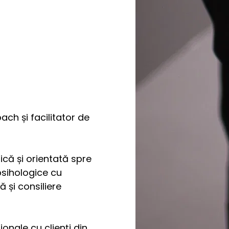
ch și facilitator de 
că și orientată spre 
sihologice cu 
și consiliere 
nale cu clienți din 