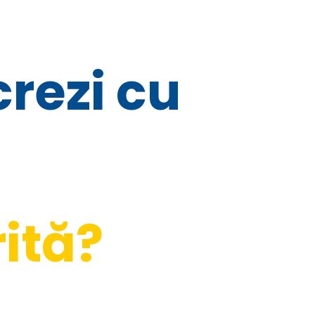
rezi cu 
ită?