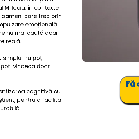
Mijlociu, în contexte 
u oameni care trec prin 
, epuizare emoțională 
are nu mai caută doar 
re reală. 
simplu: nu poți 
 poți vindeca doar 
Fă 
ntizarea cognitivă cu 
ient, pentru a facilita 
urabilă.