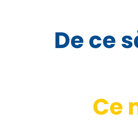
De ce să
Ce 