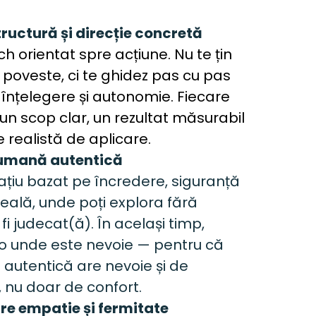
tructură și direcție concretă
h orientat spre acțiune. Nu te țin 
 poveste, ci te ghidez pas cu pas 
, înțelegere și autonomie. Fiecare 
un scop clar, un rezultat măsurabil 
e realistă de aplicare.
umană autentică 
țiu bazat pe încredere, siguranță 
reală, unde poți explora fără 
i judecat(ă). În același timp, 
o unde este nevoie — pentru că 
utentică are nevoie și de 
 nu doar de confort.
tre empatie și fermitate