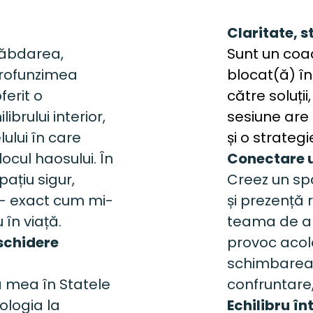
Claritate, s
ăbdarea, 
Sunt un coac
rofunzimea 
blocat(ă) în
erit o 
către soluții
brului interior, 
sesiune are 
ului în care 
și o strategi
ocul haosului. În 
Conectare 
ațiu sigur, 
Creez un spa
 — exact cum mi-
și prezență 
 în viață.
teama de a f
schidere 
provoc acol
schimbarea a
 mea în Statele 
confruntare,
ologia la 
Echilibru în