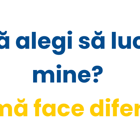
 alegi să luc
mine? 
mă face difer