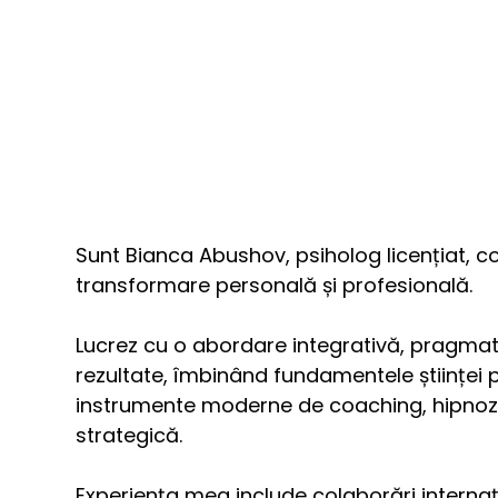
Sunt Bianca Abushov, psiholog licențiat, coa
transformare personală și profesională.
Lucrez cu o abordare integrativă, pragmati
rezultate, îmbinând fundamentele științei p
instrumente moderne de coaching, hipnoză 
strategică. 
Experiența mea include colaborări internațio