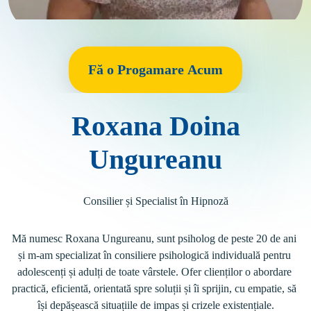
Fă o Progamare Acum
Roxana Doina
Ungureanu
Consilier și Specialist în Hipnoză
Mă numesc Roxana Ungureanu, sunt psiholog de peste 20 de ani 
și m-am specializat în consiliere psihologică individuală pentru 
adolescenți și adulți de toate vârstele. Ofer clienților o abordare 
practică, eficientă, orientată spre soluții și îi sprijin, cu empatie, să 
își depășească situațiile de impas și crizele existențiale.