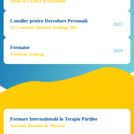
Studii de Licență în Psihologie
Consilier pentru Dezvoltare Personală
2021 
SC Confident Business Training SRL
Formator
2019 
Premium Training
Formare Internațională în Terapia Părților
Asociația Română de Hipnoză