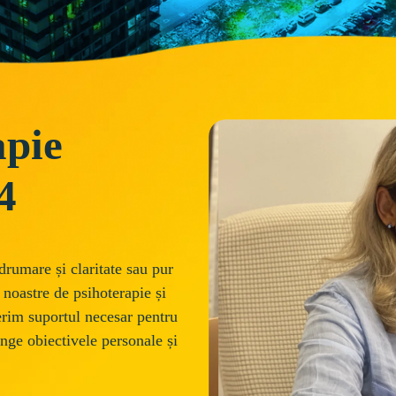
apie
4
drumare și claritate sau pur 
 noastre de psihoterapie și 
erim suportul necesar pentru 
inge obiectivele personale și 