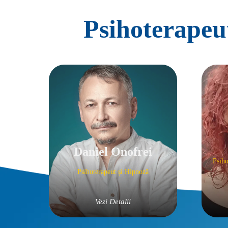
Psihoterapeuț
Daniel Onofrei
Psiho
Psihoterapeut și Hipnoză
Vezi Detalii