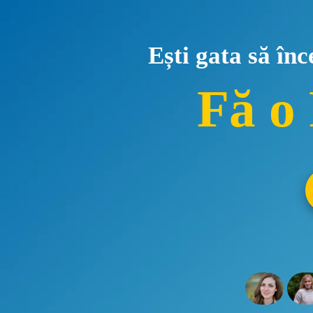
Ești gata să în
Fă o