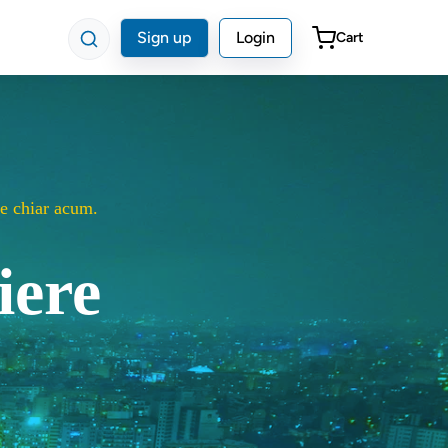
Sign up
Login
Cart
ute chiar acum.
iere