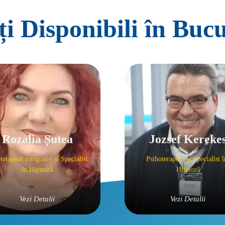
i Disponibili în Bucu
Rozalia Șutea
Jozsef Kereke
terapeut integrativ și Specialist 
Psihoterapeut și Specialist î
în Hipnoză
Vezi Detalii
Vezi Detalii