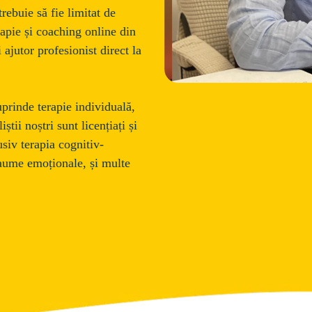
trebuie să fie limitat de 
rapie și coaching online din 
ajutor profesionist direct la 
prinde terapie individuală, 
tii noștri sunt licențiați și 
usiv terapia cognitiv-
aume emoționale, și multe 