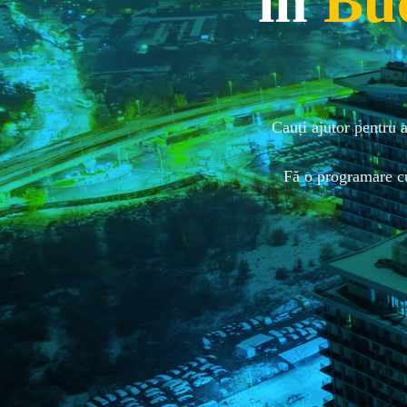
în
Buc
Cauți ajutor pentru a
  Fă o programare cu unul dintre specialiștii noștri în psihoterapie și consiliere sau coaching și începe 