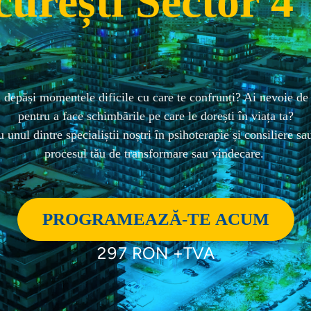
urești Sector 4
 depăși momentele dificile cu care te confrunți? Ai nevoie de s
pentru a face schimbările pe care le dorești în viața ta?
procesul tău de transformare sau vindecare. 
PROGRAMEAZĂ-TE ACUM
297 RON +TVA