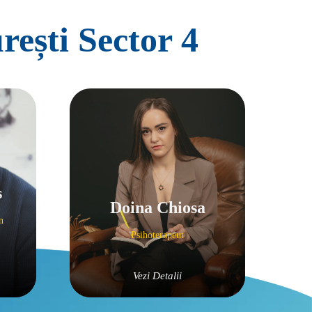
rești Sector 4
s
Doina Chiosa
n 
Psihoterapeut
Vezi Detalii