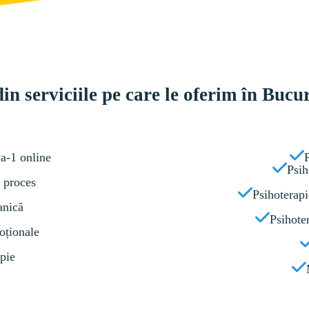
din serviciile pe care le oferim în Bucur
la-1 online
Psih
e proces
Psihoterapi
anică
Psihote
oționale
pie