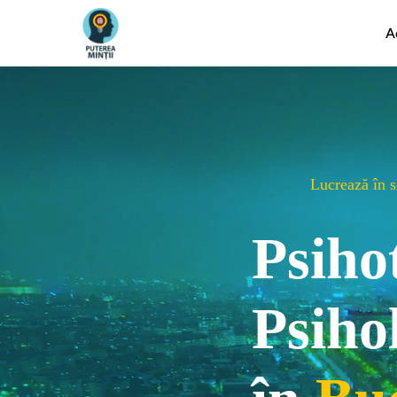
A
Lucrează în si
Psiho
Psiho