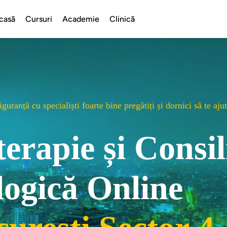
casă
Cursuri
Academie
Clinică
guranță cu specialiști foarte bine pregătiți și dornici să te aj
terapie și Consil
logică Online