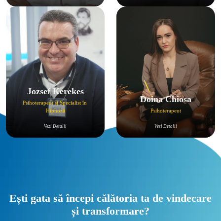
Jozsef Kerekes
Doina Chiosa
Psihoterapeut și Specialist în 
Psihoterapeut
Vezi Detalii
Vezi Detalii
Ești gata să începi călătoria ta de vindecare
și transformare?