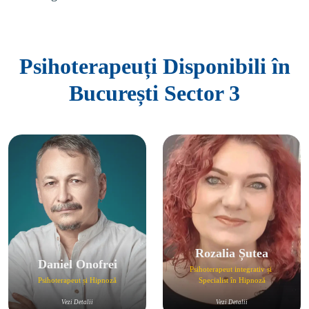
Psihoterapeuți Disponibili în
București Sector 3
Rozalia Șutea
Daniel Onofrei
Psihoterapeut integrativ și 
Psihoterapeut și Hipnoză
Specialist în Hipnoză
Vezi Detalii
Vezi Detalii