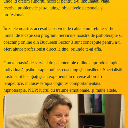
unde îți oferim suportul necesar pentru a-ți îmbunătăți viața, 
rezolva problemele și a-ți atinge obiectivele personale și 
profesionale. 
În zilele noastre, accesul la servicii de calitate nu trebuie să fie 
limitat de locație sau program. Serviciile noastre de psihoterapie și 
coaching online din București Sector 3 sunt concepute pentru a-ți 
oferi ajutor profesionist direct la tine, oriunde te-ai afla. 
Gama noastră de servicii de psihoterapie online cuprinde terapie 
individuală, psihoterapie online, coaching și consiliere. Specialiștii 
noștri sunt licențiați și au experiență în diverse abordări 
terapeutice, inclusiv terapia cognitiv-comportamentală, 
hipnoterapie, NLP; lucrul cu traume emoționale, și multe altele. 