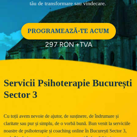
tău de transformare sau vindecare. 
PROGRAMEAZĂ-TE ACUM
297 RON +TVA
Servicii Psihoterapie București
Sector 3
Cu toții avem nevoie de ajutor, de susținere, de îndrumare și 
claritate sau pur și simplu, de o vorbă bună. Bun venit la serviciile 
noastre de psihoterapie și coaching online în București Sector 3, 