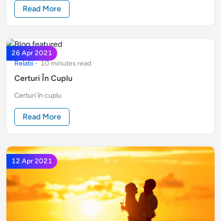
Read More
26 Apr 2021
Relatii
-
10
minute
s
read
Certuri În Cuplu
Certuri în cuplu
Read More
12 Apr 2021