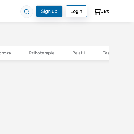
Sign up
Login
Cart
pnoza
Psihoterapie
Relatii
Teste