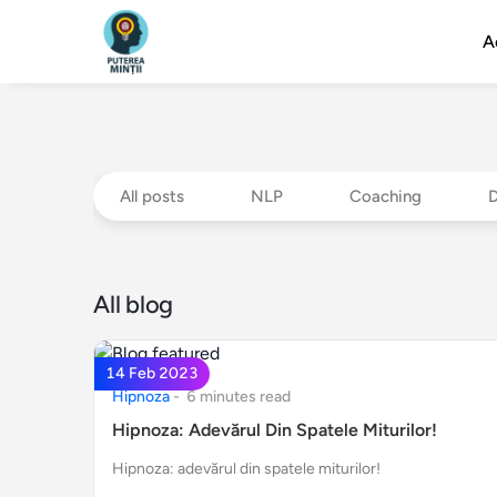
A
All posts
NLP
Coaching
All blog
14 Feb 2023
Hipnoza
-
6
minute
s
read
Hipnoza: Adevărul Din Spatele Miturilor!
Hipnoza: adevărul din spatele miturilor!