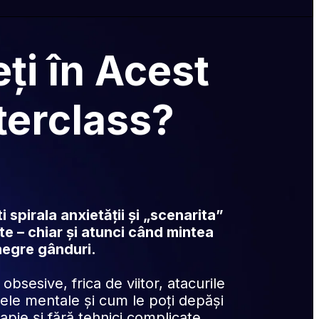
ți în Acest 
erclass?
 spirala anxietății și „scenarita” 
e – chiar și atunci când mintea 
 negre gânduri.
 obsesive, frica de viitor, atacurile 
ele mentale și cum le poți depăși 
rapie și fără tehnici complicate.