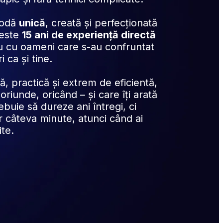
odă 
unică
, creată și perfecționată 
este 
15 ani de experiență directă
ru cu oameni care s-au confruntat 
 ca și tine.
, practică și extrem de eficientă, 
oriunde, oricând – și care îți arată 
uie să dureze ani întregi, ci 
 câteva minute, atunci când ai 
te.