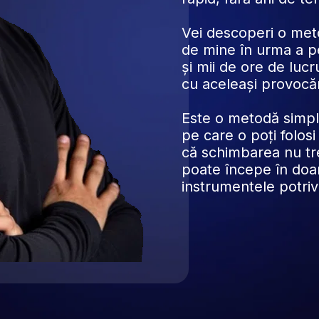
Vei descoperi o met
de mine în urma a p
și mii de ore de luc
cu aceleași provocări
Este o metodă simplă
pe care o poți folosi 
că schimbarea nu treb
poate începe în doar
instrumentele potrivi