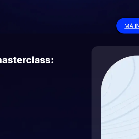
MĂ Î
masterclass: 