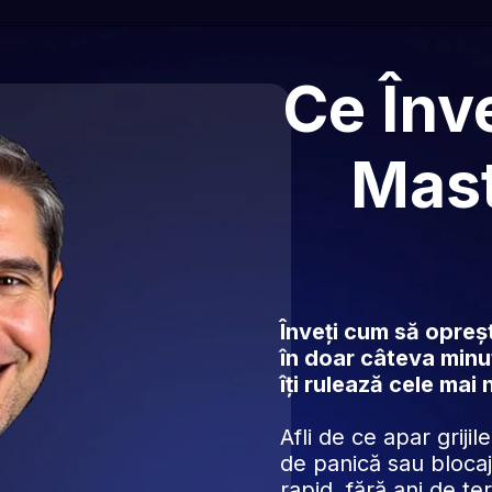
Ce Înve
Mast
Înveți cum să oprești
în doar câteva minut
îți rulează cele mai
Afli de ce apar grijile
de panică sau blocaj
rapid, fără ani de te