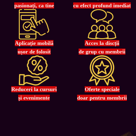
pasionați, ca tine
cu efect profund imediat
Aplicație mobilă
Acces la discții
ușor de folosit
de grup cu membrii
Reduceri la cursuri
Oferte speciale
și evenimente
doar pentru membrii