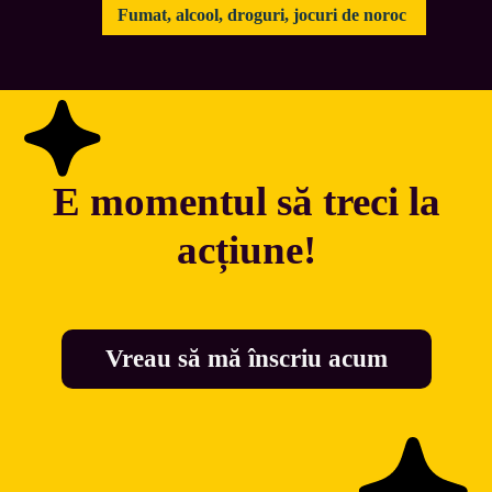
Fumat, alcool, droguri, jocuri de noroc 
E momentul să treci la
acțiune!
Vreau să mă înscriu acum