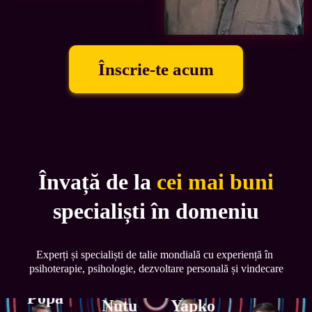
Înscrie-te acum
Învață de la
cei mai buni
specialiști în domeniu
Experți și specialiști de talie mondială cu experiență în 
Frank
psihoterapie, psihologie, dezvoltare personală și vindecare
Eugen
Angela
Michael
Anderson
Popa
Nuțu
Yapko