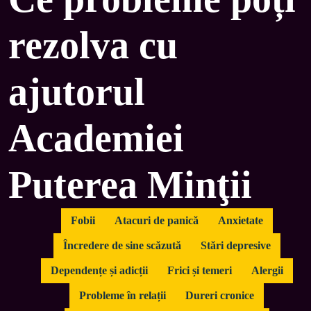
rezolva cu
ajutorul
Academiei
Puterea Minţii
Fobii
Atacuri de panică
Anxietate
Încredere de sine scăzută
Stări depresive
Dependențe și adicții
Frici și temeri
Alergii
Probleme în relații
Dureri cronice