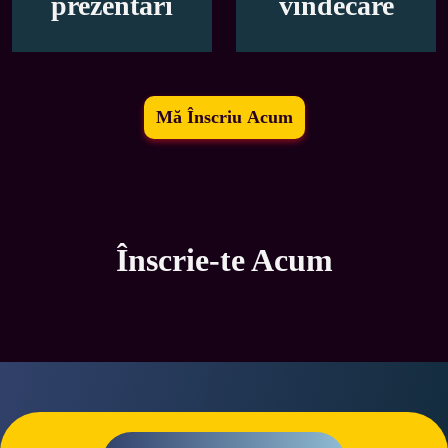
prezentări
vindecare
Mă Înscriu Acum
Înscrie-te Acum