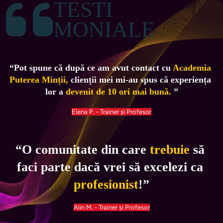
TESTI
MONIALE
“Pot spune că după ce am avut contact cu 
Academia 
Puterea Minții, 
clienții mei mi-au spus că experiența 
lor a 
devenit de 10 ori mai bună.
 ”
Elena P. - Trainer și Profesor
“O comunitate din care 
trebuie 
să 
faci parte dacă vrei să excelezi ca 
profesionist
!”
Alin M. - Trainer și Profesor