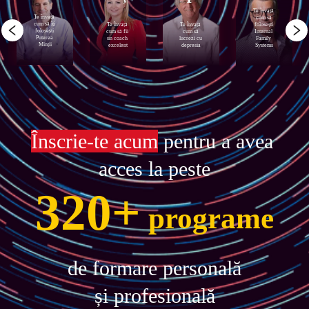
Te învață 
Te învață 
cum să 
cum să îți 
Te învață 
Te învață 
folosești 
folosești 
cum să fii 
cum să 
Internal 
Puterea 
un coach 
lucrezi cu 
Family 
Minții
excelent
depresia
Systems
Înscrie-te acum
 pentru a avea 
acces la peste
320
+
programe
de formare personală

și profesională