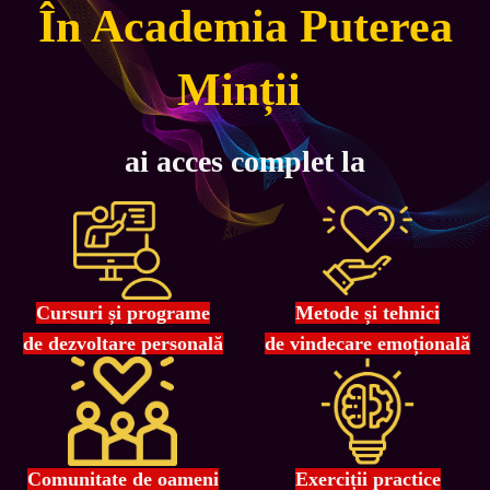
În Academia Puterea
Minții
ai acces complet la
Cursuri și programe
Metode și tehnici
de dezvoltare personală
de vindecare emoțională
Comunitate de oameni
Exerciții practice