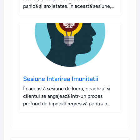
panică și anxietatea. În această sesiune,
este vorba despre modul în care un coach
ajută un client să identifice cauzele și să
găsească soluții pentru reacțiile de
panică.
.
Sesiune Intarirea Imunitatii
În această sesiune de lucru, coach-ul și
clientul se angajează într-un proces
profund de hipnoză regresivă pentru a
explora și vindeca traumele din trecut
care au avut un impact negativ asupra
sănătății clientului.
.