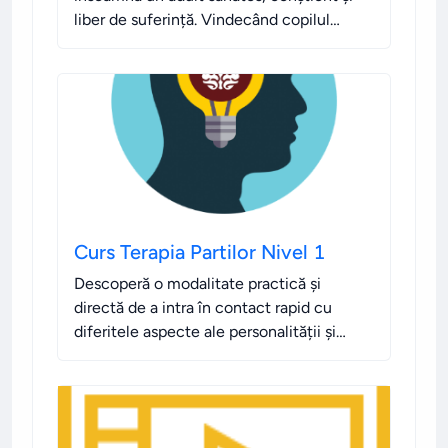
liber de suferință. Vindecând copilul
interior, ai șansa să "începi din nou viața"
de dat asta, așa cum dorești TU să fie!
.
Curs Terapia Partilor Nivel 1
Descoperă o modalitate practică și
directă de a intra în contact rapid cu
diferitele aspecte ale personalității și
subconștientului tău.
.