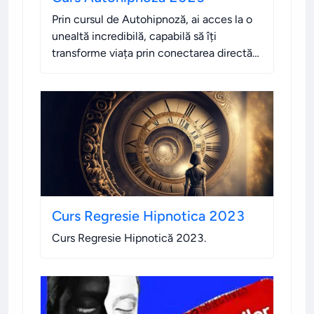
Prin cursul de Autohipnoză, ai acces la o
unealtă incredibilă, capabilă să îți
transforme viața prin conectarea directă
cu subconștientul tău. un ghid practic și
complet care îți deschide porțile către
resursele ascunse ale minții tale.
.
Curs Regresie Hipnotica 2023
Curs Regresie Hipnotică 2023
.