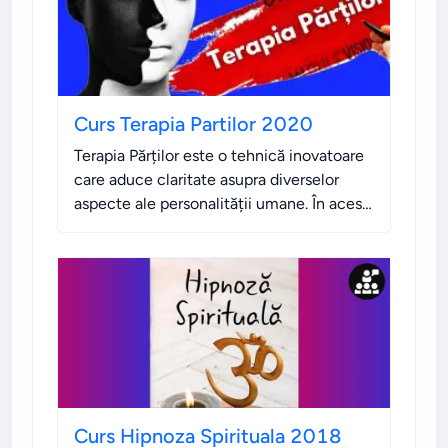
Curs Terapia Partilor 2020
Terapia Părților este o tehnică inovatoare
care aduce claritate asupra diverselor
aspecte ale personalității umane. În acest
curs, vei explora cum diferitele „părți” ale
eului influențează comportamentul,
emoțiile și deciziile.
.
Curs Hipnoza Spirituala 2018