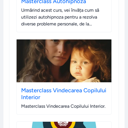
Masterclass Autohipnoza
Urmărind acest curs, vei învăța cum să
utilizezi autohipnoza pentru a rezolva
diverse probleme personale, de la
vindecare emoțională și fizică până la
dezvoltare personală și dobândirea de noi
abilități.
.
Masterclass Vindecarea Copilului
Interior
Masterclass Vindecarea Copilului Interior
.