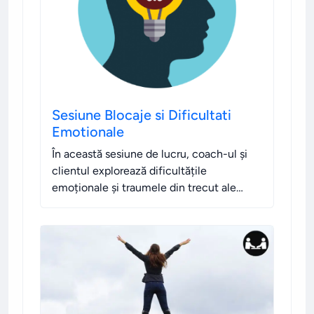
Sesiune Blocaje si Dificultati
Emotionale
În această sesiune de lucru, coach-ul și
clientul explorează dificultățile
emoționale și traumele din trecut ale
clientului, folosind metafore și exerciții
de vizualizare pentru a ajuta la deblocarea
emoțiilor reprimate.
.