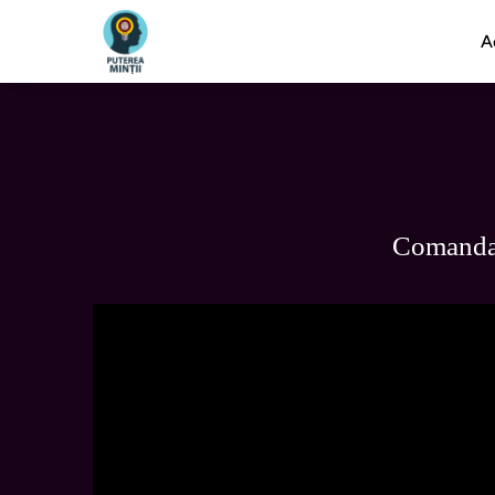
A
Comanda 