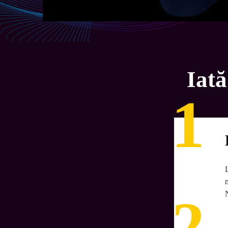
Iată
1
2