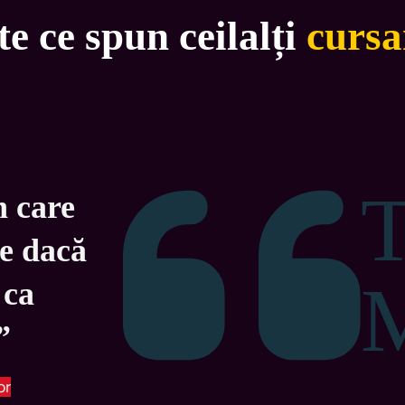
te ce spun ceilalți
cursa
 care 
te dacă 
 ca 
”
or