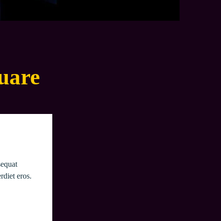
uare
sequat 
diet eros. 