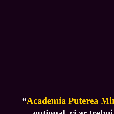
“
Academia Puterea Min
opțional, ci ar trebui