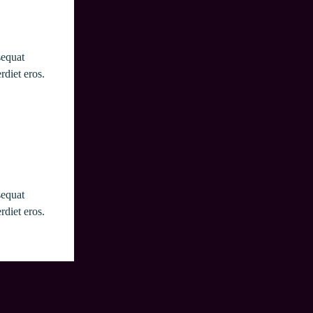
sequat 
diet eros. 
sequat 
diet eros. 