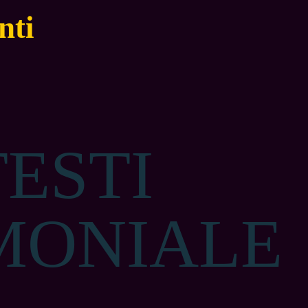
nti
TESTI
MONIALE