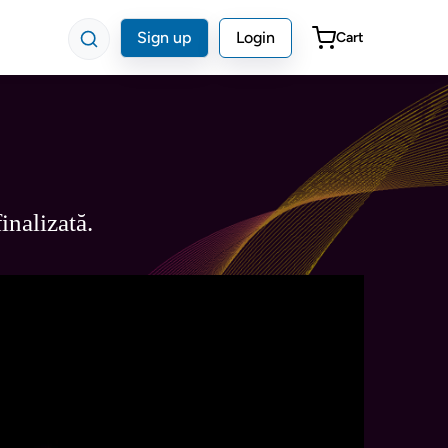
Sign up
Login
Cart
!
finalizată.