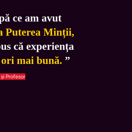
pă ce am avut 
 Puterea Minții, 
pus că experiența 
 ori mai bună.
 ”
 și Profesor