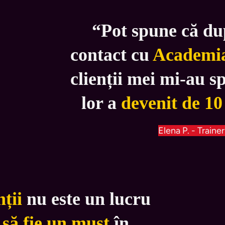
“Pot spune că du
contact cu 
Academia
clienții mei mi-au s
lor a 
devenit de 10
Elena P. - Trainer
ții
 nu este un lucru 
 
să fie un must
 în 