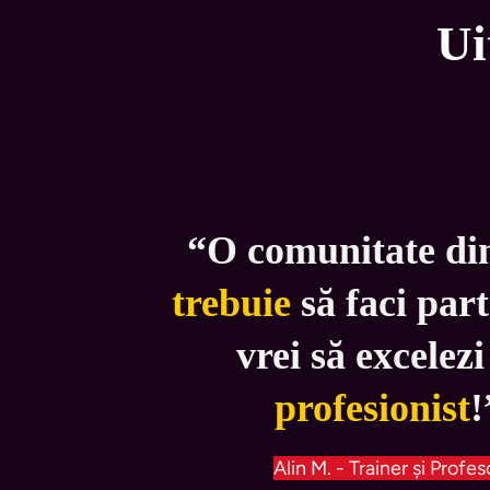
Ui
“O comunitate din
trebuie 
să faci par
vrei să excelezi
profesionist
!
Alin M. - Trainer și Profes