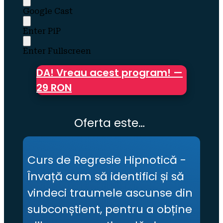
Google Cast
Enter PiP
Enter Fullscreen
DA! Vreau acest program! —
29 RON
Oferta este…
Curs de Regresie Hipnotică -
Învață cum să identifici și să
vindeci traumele ascunse din
subconștient, pentru a obține