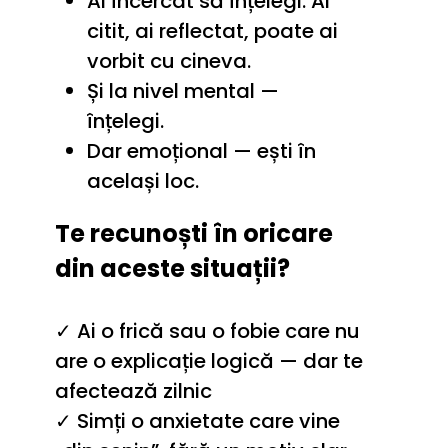
Ai încercat să înțelegi. Ai 
citit, ai reflectat, poate ai 
vorbit cu cineva.
Și la nivel mental — 
înțelegi.
Dar emoțional — ești în 
același loc.
Te recunoști în oricare 
din aceste situații?
✓ Ai o frică sau o fobie care nu 
are o explicație logică — dar te 
afectează zilnic
✓ Simți o anxietate care vine 