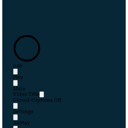
0:00
Play
Mute
Video Title
Closed-Captions Off
Settings
AirPlay