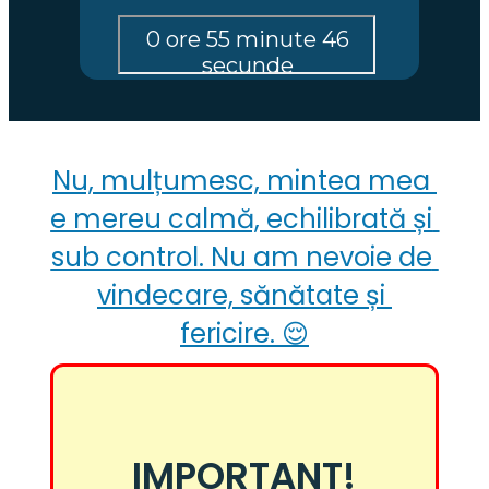
Nu, mulțumesc, mintea mea 
e mereu calmă, echilibrată și 
sub control. Nu am nevoie de 
vindecare, sănătate și 
fericire. 😌
IMPORTANT!