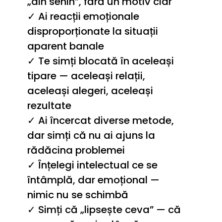
„din senin”, fără un motiv clar
✓ Ai reacții emoționale 
disproporționate la situații 
aparent banale
✓ Te simți blocată în aceleași 
tipare — aceleași relații, 
aceleași alegeri, aceleași 
rezultate
✓ Ai încercat diverse metode, 
dar simți că nu ai ajuns la 
rădăcina problemei
✓ Înțelegi intelectual ce se 
întâmplă, dar emoțional — 
nimic nu se schimbă
✓ Simți că „lipsește ceva” — că 