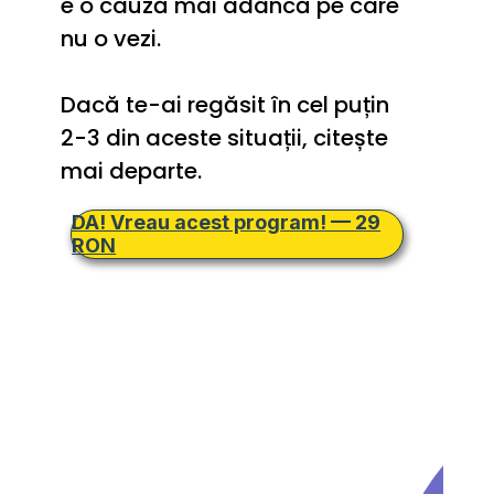
e o cauză mai adâncă pe care 
nu o vezi.
Dacă te-ai regăsit în cel puțin 
2-3 din aceste situații, citește 
mai departe.
DA! Vreau acest program! — 29
RON