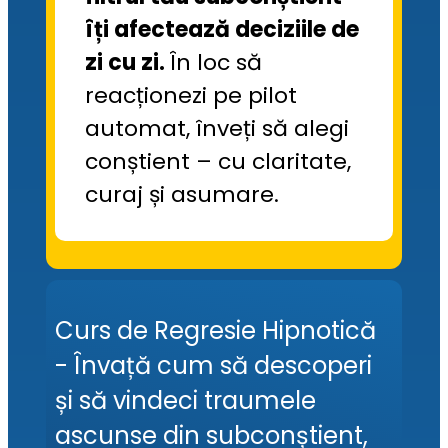
îți afectează deciziile de 
zi cu zi.
În loc să 
reacționezi pe pilot 
automat, înveți să alegi 
conștient – cu claritate, 
curaj și asumare.
Curs de Regresie Hipnotică
- Învață cum să descoperi
și să vindeci traumele
ascunse din subconștient,