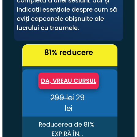
completă a unei sesiuni, dar și 
indicații esențiale despre cum să 
eviți capcanele obișnuite ale 
lucrului cu traumele.
81% reducere
DA, VREAU CURSUL
299 lei
 29 
lei
Reducerea de 81% 
EXPIRĂ ÎN…