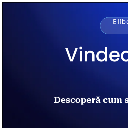
Elib
Vindec
Descoperă cum să