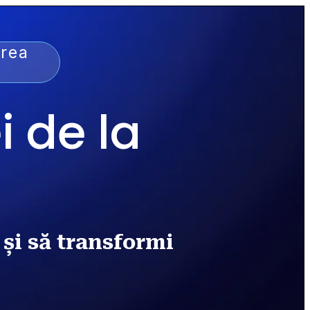
erea
de la 
i să transformi 
.