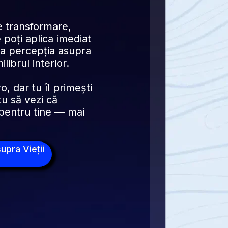
 transformare, 
 poți aplica imediat 
a percepția asupra 
librul interior.
Acest material valorează mii de euro, dar tu îl primești 
u să vezi că 
pentru tine — mai 
upra Vieții