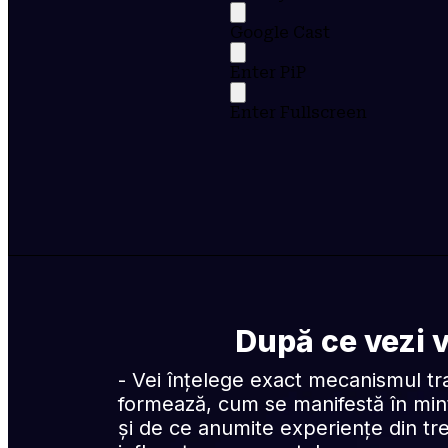
Google Cast
Enter PiP
Enter Fullscreen
După ce vezi 
- Vei înțelege exact mecanismul tr
formează, cum se manifestă în minte
și de ce anumite experiențe din tre