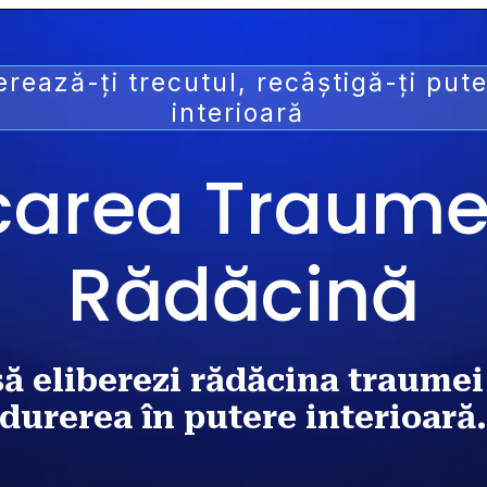
erează-ți trecutul, recâștigă-ți put
interioară
area Traumei 
Rădăcină
 eliberezi rădăcina traumei ș
durerea în putere interioară