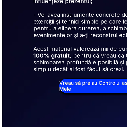
influențeze prezentul;
- Vei avea instrumente concrete de
exerciții și tehnici simple pe care le
pentru a elibera durerea, a schimb
evenimentelor și a-ți reconstrui echi
100% gratuit
, pentru că vreau ca t
schimbarea profundă e posibilă și 
simplu decât ai fost făcut să crezi
.
Vreau să preiau Controlul as
Mele