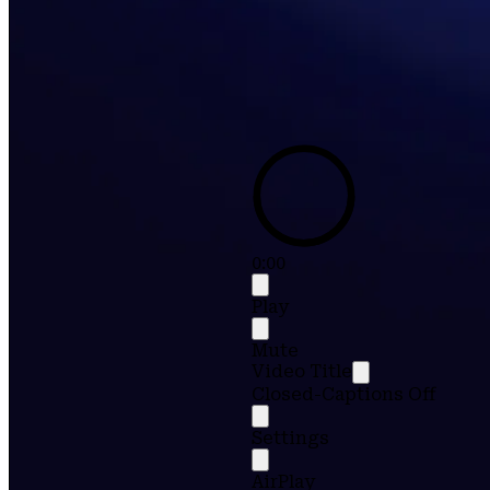
0:00
Play
Mute
Video Title
Closed-Captions Off
Settings
AirPlay