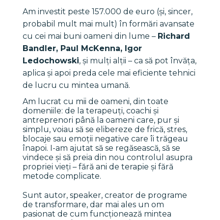
Am investit peste 157.000 de euro (și, sincer, 
probabil mult mai mult) în formări avansate 
cu cei mai buni oameni din lume – 
Richard 
Bandler, Paul McKenna, Igor 
Ledochowski
, și mulți alții – ca să pot învăța, 
aplica și apoi preda cele mai eficiente tehnici 
de lucru cu mintea umană.
Am lucrat cu mii de oameni, din toate 
domeniile: de la terapeuți, coachi și 
antreprenori până la oameni care, pur și 
simplu, voiau să se elibereze de frică, stres, 
blocaje sau emoții negative care îi trăgeau 
înapoi. I-am ajutat să se regăsească, să se 
vindece și să preia din nou controlul asupra 
propriei vieți – fără ani de terapie și fără 
metode complicate.
Sunt autor, speaker, creator de programe 
de transformare, dar mai ales un om 
pasionat de cum funcționează mintea 