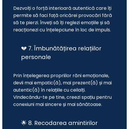
Dezvolți o forță interioară autentică care îți 
permite să faci față oricărei provocări fără 
să te pierzi. Înveți să îți reglezi emoțiile și să 
reacționezi cu înțelepciune în loc de impuls.
💔 7. Îmbunătățirea relațiilor
personale
Prin înțelegerea propriilor răni emoționale, 
devii mai empatic(ă), mai prezent(ă) și mai 
autentic(ă) în relațiile cu ceilalți. 
Vindecându-te pe tine, creezi spațiu pentru 
conexiuni mai sincere și mai sănătoase.
🌟 8. Recodarea amintirilor