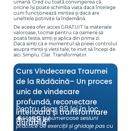
umană. Cred cu toată convingerea că 
oricine își poate schimba viața dacă înțelege 
cum funcționează mintea și dacă are 
uneltele potrivite la îndemână. 
De aceea ofer acces GRATUIT la materiale 
valoroase, tocmai pentru ca oamenii să 
poată testa, simți și aplica din prima zi.
Dacă simți că e momentul să preiei controlul 
asupra minții și vieții tale, te invit să începi de 
aici. Simplu. Clar. Transformator.
Curs Vindecarea Traumei 
de la Rădăcină– Un proces 
unic de vindecare 
profundă, reconectare 
Pentru doar 99 lei în loc 
interioară și transformare 
de 499 lei
🧠 14 lecții și numeroase sesiuni 
durabilă
practice de exerciții și ghidaje pas cu 