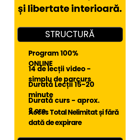
și libertate interioară.
STRUCTURĂ
Program 100% 
ONLINE
14 de lecții video - 
simplu de parcurs
Durată Lecții 15-20 
minute
Durată curs - aprox. 
8 ore
Acces Total Nelimitat și fără 
dată de expirare