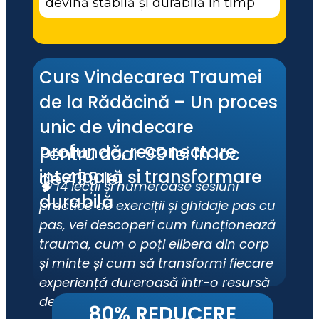
devină stabilă și durabilă în timp
Curs Vindecarea Traumei 
de la Rădăcină – Un proces 
unic de vindecare 
profundă, reconectare 
Pentru doar 99 lei în loc 
interioară și transformare 
de 499 lei
🧠 14 lecții și numeroase sesiuni 
durabilă
practice de exerciții și ghidaje pas cu 
pas, vei descoperi cum funcționează 
trauma, cum o poți elibera din corp 
și minte și cum să transformi fiecare 
experiență dureroasă într-o resursă 
de putere.
80% REDUCERE