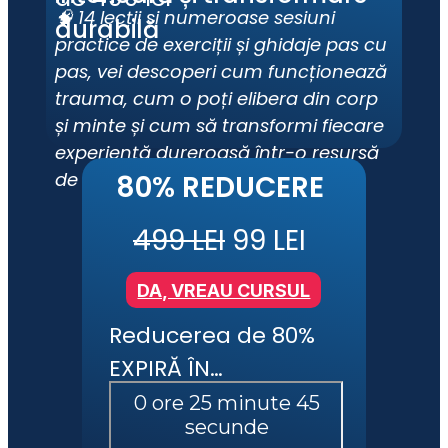
🧠 14 lecții și numeroase sesiuni 
durabilă
practice de exerciții și ghidaje pas cu 
pas, vei descoperi cum funcționează 
trauma, cum o poți elibera din corp 
și minte și cum să transformi fiecare 
experiență dureroasă într-o resursă 
de putere.
80% REDUCERE
499 LEI
 99 LEI
DA, VREAU CURSUL
Reducerea de 80% 
EXPIRĂ ÎN…