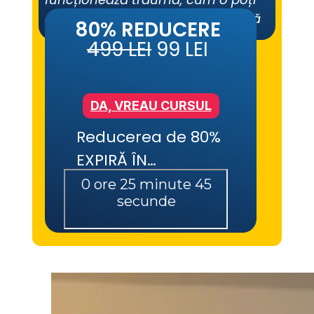
elibera din corp și minte și cum să 
80% REDUCERE
transformi fiecare experiență 
499 LEI
 99 LEI
dureroasă într-o resursă de 
putere.
DA, VREAU CURSUL
Reducerea de 80% 
EXPIRĂ ÎN…