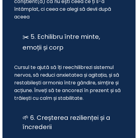
conștient(ă) că nu ești ceea ce ți s-a 
întâmplat, ci ceea ce alegi să devii după 
aceea
✂️ 5. Echilibru între minte,
emoții și corp
Cursul te ajută să îți reechilibrezi sistemul 
nervos, să reduci anxietatea și agitația, și să 
restabilești armonia între gândire, simțire și 
acțiune. Înveți să te ancorezi în prezent și să 
trăiești cu calm și stabilitate.
🌱 6. Creșterea rezilienței și a
încrederii