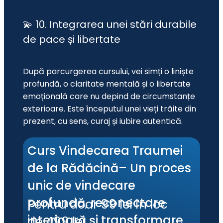
💫 10. Integrarea unei stări durabile
de pace și libertate
După parcurgerea cursului, vei simți o liniște 
profundă, o claritate mentală și o libertate 
emoțională care nu depind de circumstanțe 
exterioare. Este începutul unei vieți trăite din 
prezent, cu sens, curaj și iubire autentică.
Curs Vindecarea Traumei 
de la Rădăcină– Un proces 
unic de vindecare 
profundă, reconectare 
Pentru doar 99 lei în loc 
interioară și transformare 
de 499 lei