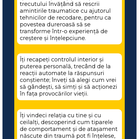
trecutului învățând să rescrii 
amintirile traumatice cu ajutorul 
tehnicilor de recodare, pentru ca 
povestea dureroasă să se 
transforme într-o experiență de 
creștere și înțelepciune.
Îți recapeți controlul interior și 
puterea personală, trecând de la 
reacții automate la răspunsuri 
conștiente; înveți să alegi cum vrei 
să gândești, să simți și să acționezi 
în fața provocărilor vieții.
Îți vindeci relația cu tine și cu 
ceilalți, descoperind cum tiparele 
de comportament și de atașament 
născute din traumă pot fi înțelese, 