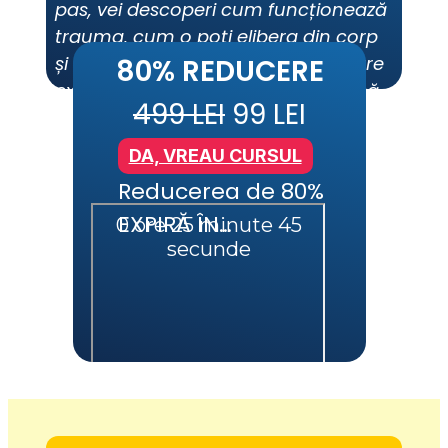
pas, vei descoperi cum funcționează 
trauma, cum o poți elibera din corp 
și minte și cum să transformi fiecare 
80% REDUCERE
experiență dureroasă într-o resursă 
499 LEI
 99 LEI
de putere.
DA, VREAU CURSUL
Reducerea de 80% 
EXPIRĂ ÎN…