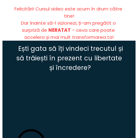
Felicitări! Cursul video este acum în drum către 
tine!
Dar înainte să-l vizionezi, ți-am pregătit o 
surpriză de 
NERATAT
 – ceva care poate 
accelera și mai mult transformarea ta!
 Ești gata să îți vindeci trecutul și 
să trăiești în prezent cu libertate 
și încredere?