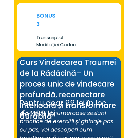
BONUS
3
Transcriptul 
Meditației Cadou
Curs Vindecarea Traumei 
de la Rădăcină– Un 
proces unic de vindecare 
profundă, reconectare 
Pentru doar 99 lei în loc 
interioară și transformare 
de 499 lei
🧠 14 lecții și numeroase sesiuni 
durabilă
practice de exerciții și ghidaje pas 
cu pas, vei descoperi cum 
funcționează trauma, cum o poți 