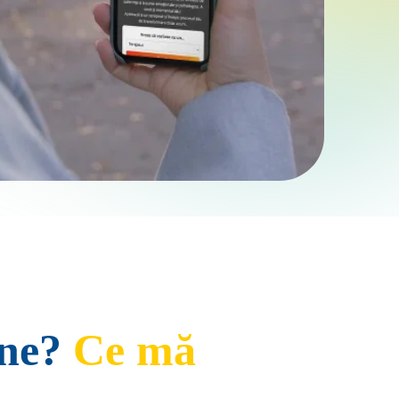
ine?
Ce mă