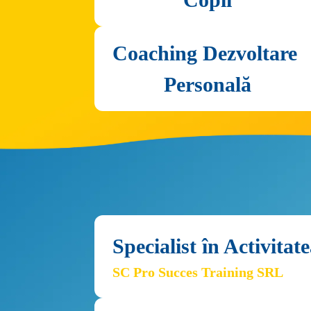
Coaching Dezvoltare 
Personală
Specialist în Activita
SC Pro Succes Training SRL