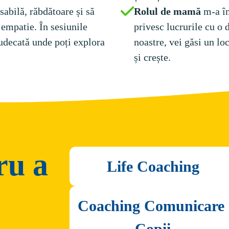
sabilă, răbdătoare și să 
Rolul de mamă 
m-a în
 empatie. În sesiunile 
privesc lucrurile cu o 
 judecată unde poți explora 
noastre, vei găsi un loc
și crește.
ru a
Life Coaching
Coaching Comunicare 
Copii