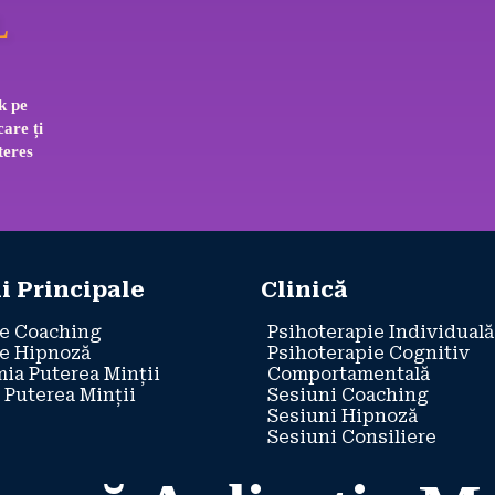
L
k pe 
care ți 
teres 
i Principale
Clinică
e Coaching
Psihoterapie Individuală
e Hipnoză
Psihoterapie Cognitiv
ia Puterea Minții
Comportamentală
 Puterea Minții
Sesiuni Coaching
Sesiuni Hipnoză
Sesiuni Consiliere