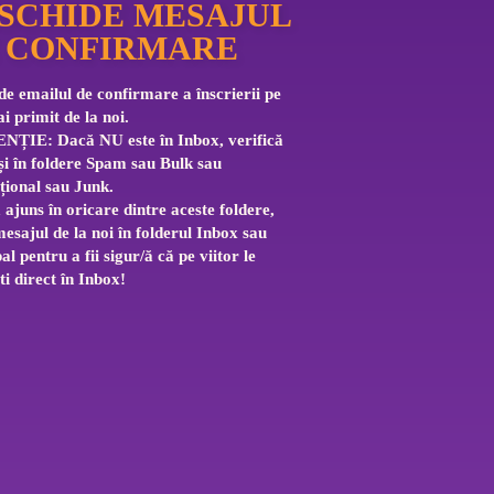
SCHIDE MESAJUL
 CONFIRMARE
e emailul de confirmare a înscrierii pe 
ai primit de la noi.
NȚIE: Dacă NU este în Inbox, verifică 
și în foldere Spam sau Bulk sau 
ional sau Junk. 
ajuns în oricare dintre aceste foldere, 
sajul de la noi în folderul Inbox sau 
al pentru a fii sigur/ă că pe viitor le 
i direct în Inbox!