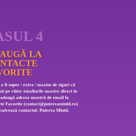
ASUL 4
AUGĂ LA
NTACTE
VORITE
a fi super / extra / maxim de siguri că 
mi pe viitor emailurile noastre direct în 
 adaugă adresa noastră de email la 
te Favorite (
contact@putereamintii.ro
) 
 salvează contactul: Puterea Mintii.