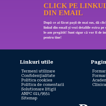
CLICK PE LINKU
DIN EMAIL
După ce ai făcut pașii de mai sus, dă clic
linkul din email și vezi detaliile extra pe 
le-am pregătit! Sunt sigur că vor fi de in
pentru tine!
Linkuri utile
Pagin
Termeni utilizare
Formar
Confidenţialitate
Formar
Politica cookies
Academ
Politica de comentarii
Clinica
Solutionare litigii
ANPC 021/9551
Sitemap