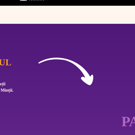
UL
ții 
 Minții.
P