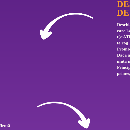
DE
DE
Deschid
care l-
👉 ATE
te rog 
Promoț
Dacă a 
mută me
Princip
primeșt
firmă 