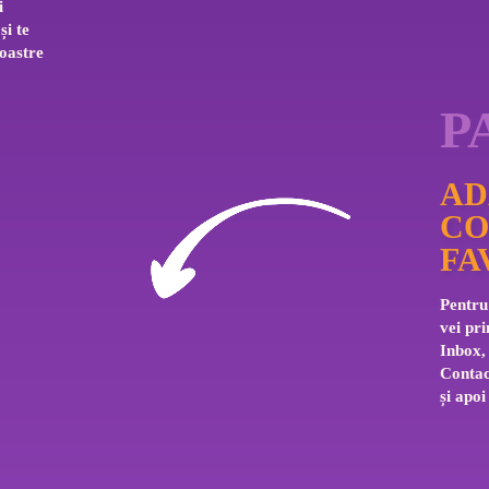
i 
i te 
oastre 
P
AD
CO
FA
Pentru 
vei pri
Inbox,
Contac
și apoi