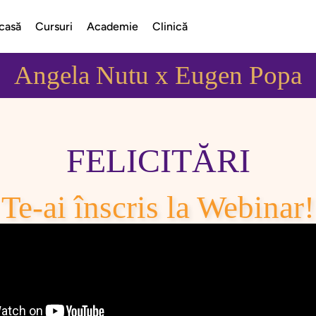
casă
Cursuri
Academie
Clinică
Angela Nutu x Eugen Popa
FELICITĂRI
Te-ai înscris la Webinar!