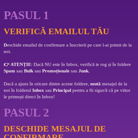
PASUL 1
VERIFICĂ EMAILUL TĂU
D
eschide emailul de confirmare a înscrierii pe care l-ai primit de la 
noi. 
👉 
ATENȚIE
: Dacă NU este în Inbox, verifică te rog și în foldere 
Spam
 sau 
Bulk
 sau 
Promoționale
 sau 
Junk
. 
Dacă a ajuns în oricare dintre aceste foldere, 
mută
 mesajul de la 
noi în folderul 
Inbox
 sau 
Principal
 pentru a fii sigur/ă că pe viitor 
le primești direct în Inbox!
PASUL 2
DESCHIDE MESAJUL DE
CONFIRMARE