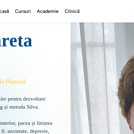
casă
Cursuri
Academie
Clinică
reta
 în Hipnoză
er pentru dezvoltare 
g și metoda Silva.

interior, pacea și liniștea 
fi: anxietate, depresie, 