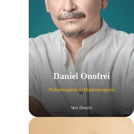
Daniel Onofrei
Psihoterapeut și Hipnoterapeut
Vezi Detalii