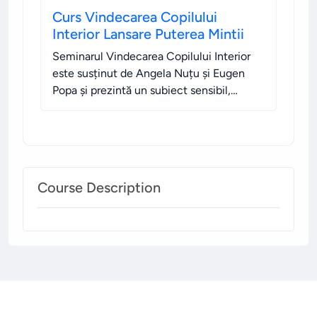
Curs Vindecarea Copilului
Interior Lansare Puterea Mintii
Seminarul Vindecarea Copilului Interior
este susținut de Angela Nuțu și Eugen
Popa și prezintă un subiect sensibil,
inspirațional și fascinant prin modul în
care te ajută să îți descoperi măreția lumii
interioare.
.
Course Description