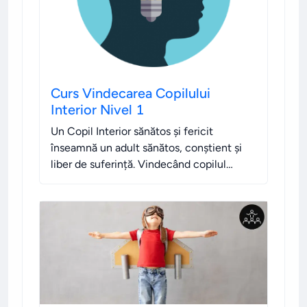
Curs Vindecarea Copilului
Interior Nivel 1
Un Copil Interior sănătos și fericit
înseamnă un adult sănătos, conștient și
liber de suferință. Vindecând copilul
interior, ai șansa să "începi din nou viața"
de dat asta, așa cum dorești TU să fie!
.