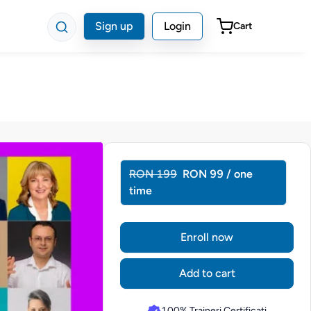
Sign up
Login
Cart
RON 199
RON 99 / one
time
Enroll now
Add to cart
100% Traineri Certificati