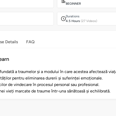
BEGINNER
Durations
4.5 Hours
(27 Videos)
se Details
FAQ
earn
fundată a traumelor și a modului în care acestea afectează viaț
tăților pentru eliminarea durerii și suferinței emoționale.
cilor de vindecare în procesul personal sau profesional.
ei vieți marcate de traume într-una sănătoasă și echilibrată.