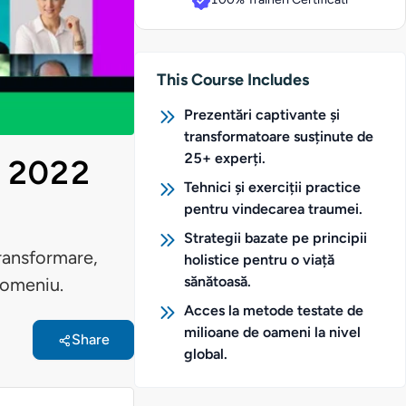
This Course Includes
Prezentări captivante și
transformatoare susținute de
25+ experți.
a 2022
Tehnici și exerciții practice
pentru vindecarea traumei.
Strategii bazate pe principii
transformare,
holistice pentru o viață
sănătoasă.
 domeniu.
Acces la metode testate de
milioane de oameni la nivel
Share
global.