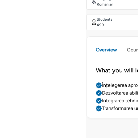
Romanian
Students
499
Overview
Cour
What you will l
Înțelegerea apro
Dezvoltarea abili
Integrarea tehni
Transformarea un