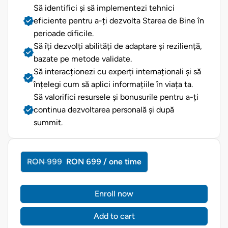
Să identifici și să implementezi tehnici
eficiente pentru a-ți dezvolta Starea de Bine în
perioade dificile.
Să îți dezvolți abilități de adaptare și reziliență,
bazate pe metode validate.
Să interacționezi cu experți internaționali și să
înțelegi cum să aplici informațiile în viața ta.
Să valorifici resursele și bonusurile pentru a-ți
continua dezvoltarea personală și după
summit.
RON 999
RON 699 / one time
Enroll now
Add to cart