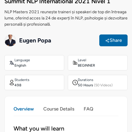
Summit NLP International 2021 Nivel 1
NLP Masters 2021 reunește traineri și speakeri de top din întreaga
lume, oferind acces la 24 de experți în NLP, psihologie și dezvoltare
personală și profesională.
Eugen Popa
Share
Language
Level
English
BEGINNER
Students
Durations
498
50 Hours
(50 Videos)
Overview
Course Details
FAQ
What you will learn