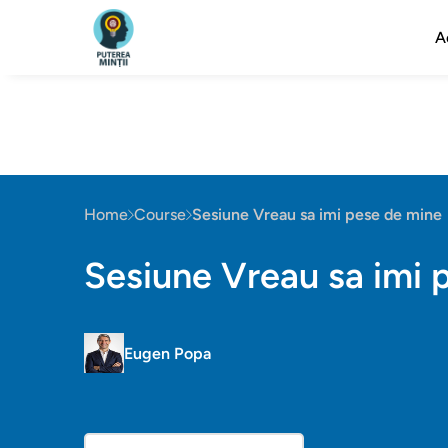
A
Home
Course
Sesiune Vreau sa imi pese de mine
Sesiune Vreau sa imi 
Eugen Popa