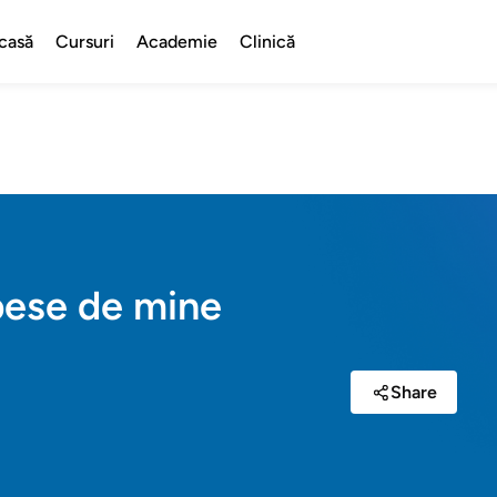
casă
Cursuri
Academie
Clinică
pese de mine
Share