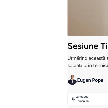
Sesiune T
Urmărind această s
socială prin tehnic
Eugen Popa
Language
Romanian