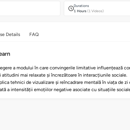
Durations
1 Hours
(1 Videos)
se Details
FAQ
earn
egere a modului în care convingerile limitative influențează 
atitudini mai relaxate și încrezătoare în interacțiunile sociale.
plica tehnici de vizualizare și reîncadrare mentală în viața de zi 
ă a intensității emoțiilor negative asociate cu situațiile social