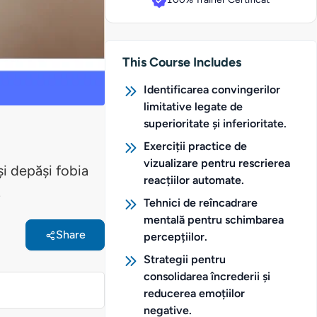
This Course Includes
Identificarea convingerilor
limitative legate de
superioritate și inferioritate.
Exerciții practice de
vizualizare pentru rescrierea
i depăși fobia
reacțiilor automate.
.
Tehnici de reîncadrare
mentală pentru schimbarea
Share
percepțiilor.
Strategii pentru
consolidarea încrederii și
reducerea emoțiilor
negative.