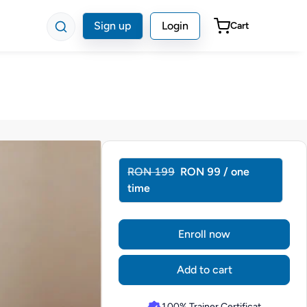
Sign up
Login
Cart
RON 199
RON 99 / one
time
Enroll now
Add to cart
100% Trainer Certificat