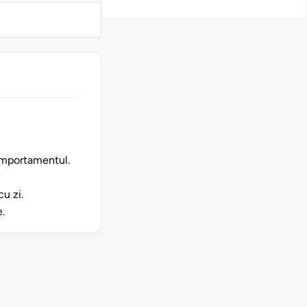
comportamentul.
cu zi.
e.