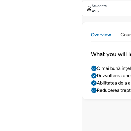
Students
496
Overview
Cour
What you will l
O mai bună înțel
Dezvoltarea unei 
Abilitatea de a a
Reducerea treptat