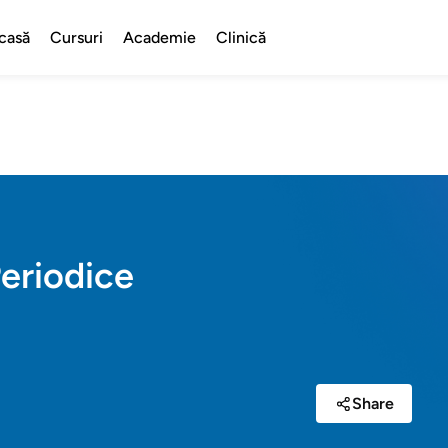
casă
Cursuri
Academie
Clinică
Periodice
Share