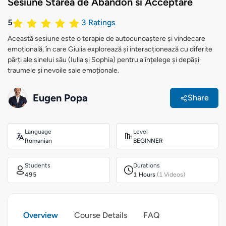
Sesiune Starea de Abandon si Acceptare
5
3
Ratings
Această sesiune este o terapie de autocunoaștere și vindecare
emoțională, în care Giulia explorează și interacționează cu diferite
părți ale sinelui său (Iulia și Sophia) pentru a înțelege și depăși
traumele și nevoile sale emoționale.
Eugen Popa
Share
Language
Level
Romanian
BEGINNER
Students
Durations
495
1 Hours
(1 Videos)
Overview
Course Details
FAQ