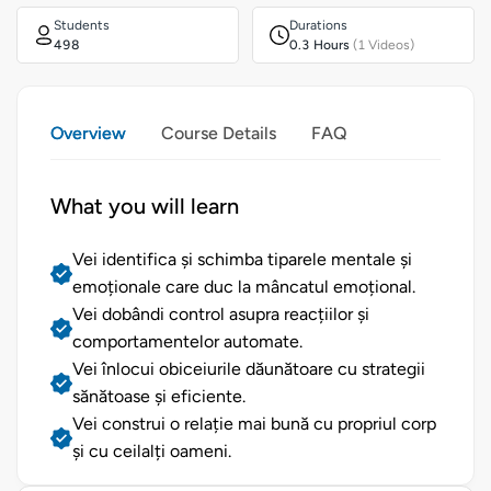
Students
Durations
498
0.3 Hours
(1 Videos)
Overview
Course Details
FAQ
What you will learn
Vei identifica și schimba tiparele mentale și
emoționale care duc la mâncatul emoțional.
Vei dobândi control asupra reacțiilor și
comportamentelor automate.
Vei înlocui obiceiurile dăunătoare cu strategii
sănătoase și eficiente.
Vei construi o relație mai bună cu propriul corp
și cu ceilalți oameni.