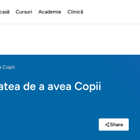
casă
Cursuri
Academie
Clinică
a Copii
atea de a avea Copii
Share