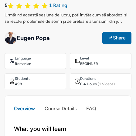
5
1
Rating
Urmărind această sesiune de lucru, poți învăța cum să abordezi și
să rezolvi problemele de somn și de preluare a tensiunii din jur.
Eugen Popa
Share
Language
Level
Romanian
BEGINNER
Students
Durations
498
0.4 Hours
(1 Videos)
Overview
Course Details
FAQ
What you will learn