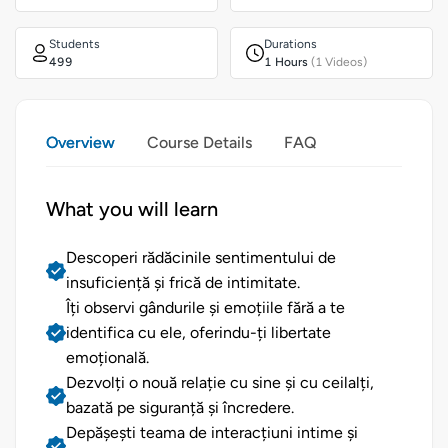
Students
Durations
499
1 Hours
(1 Videos)
Overview
Course Details
FAQ
What you will learn
Descoperi rădăcinile sentimentului de
insuficiență și frică de intimitate.
Îți observi gândurile și emoțiile fără a te
identifica cu ele, oferindu-ți libertate
emoțională.
Dezvolți o nouă relație cu sine și cu ceilalți,
bazată pe siguranță și încredere.
Depășești teama de interacțiuni intime și