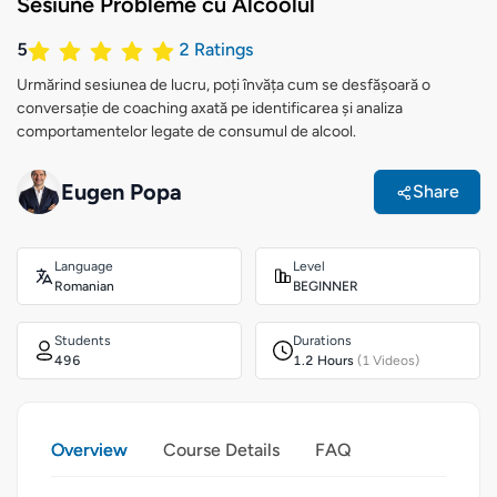
Sesiune Probleme cu Alcoolul
5
2
Ratings
Urmărind sesiunea de lucru, poți învăța cum se desfășoară o
conversație de coaching axată pe identificarea și analiza
comportamentelor legate de consumul de alcool.
Eugen Popa
Share
Language
Level
Romanian
BEGINNER
Students
Durations
496
1.2 Hours
(1 Videos)
Overview
Course Details
FAQ