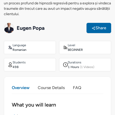
un proces profund de hipnoză regresivă pentru a explora și vindeca
traumele din trecut care au avut un impact negativ asupra sănătății
clientului.
Eugen Popa
Share
Language
Level
Romanian
BEGINNER
Students
Durations
498
1 Hours
(1 Videos)
Overview
Course Details
FAQ
What you will learn