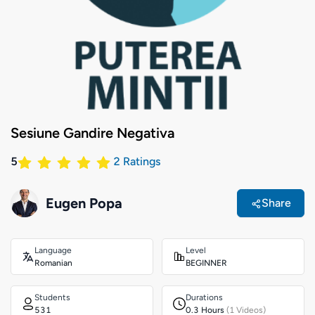
Sesiune Gandire Negativa
5
2
Ratings
Eugen Popa
Share
Language
Level
Romanian
BEGINNER
Students
Durations
531
0.3 Hours
(1 Videos)