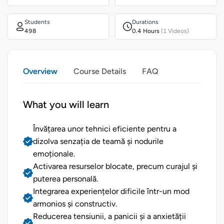
Students
Durations
498
0.4 Hours
(1 Videos)
Overview
Course Details
FAQ
What you will learn
Învățarea unor tehnici eficiente pentru a
dizolva senzația de teamă și nodurile
emoționale.
Activarea resurselor blocate, precum curajul și
puterea personală.
Integrarea experiențelor dificile într-un mod
armonios și constructiv.
Reducerea tensiunii, a panicii și a anxietății