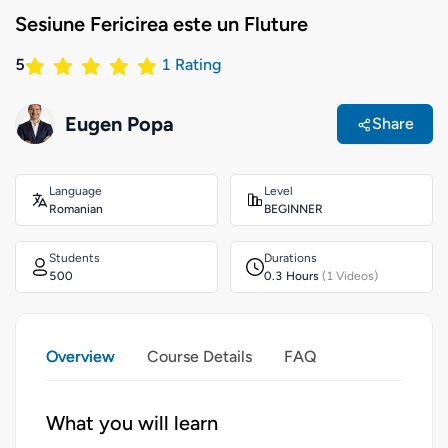
Sesiune Fericirea este un Fluture
5
1
Rating
Eugen Popa
Share
Language
Level
Romanian
BEGINNER
Students
Durations
500
0.3 Hours
(1 Videos)
Overview
Course Details
FAQ
What you will learn