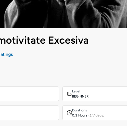
motivitate Excesiva
atings
Level
BEGINNER
Durations
0.3 Hours
(1 Videos)