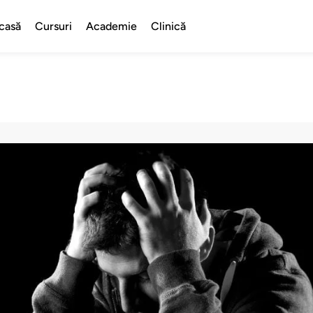
casă
Cursuri
Academie
Clinică