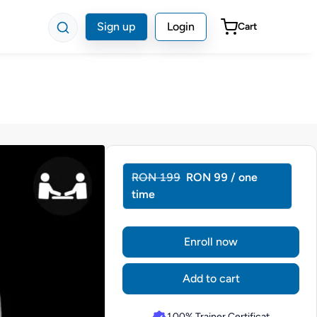
Sign up
Login
Cart
RON 199
RON 99 / one
time
Enroll now
Add to cart
100% Trainer Certificat