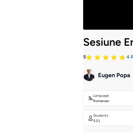
Sesiune E
5
4
R
Eugen Popa
Language
Romanian
Students
531