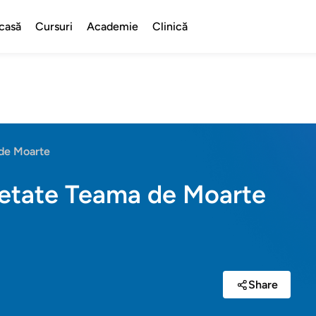
casă
Cursuri
Academie
Clinică
 de Moarte
ietate Teama de Moarte
Share