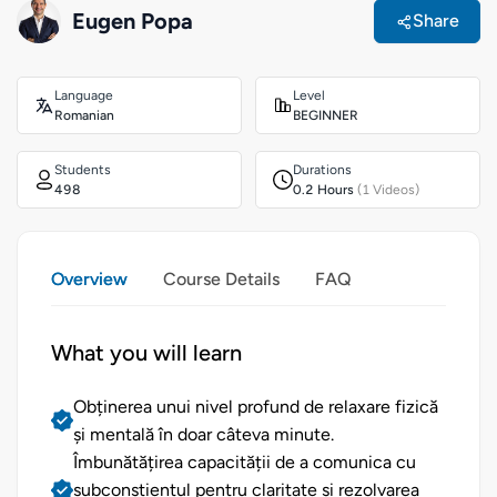
Eugen Popa
Share
Language
Level
Romanian
BEGINNER
Students
Durations
498
0.2 Hours
(1 Videos)
Overview
Course Details
FAQ
What you will learn
Obținerea unui nivel profund de relaxare fizică
și mentală în doar câteva minute.
Îmbunătățirea capacității de a comunica cu
subconștientul pentru claritate și rezolvarea