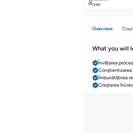
498
Overview
Cour
What you will l
Învățarea procesu
Conștientizarea p
Îmbunătățirea rel
Creșterea încrede