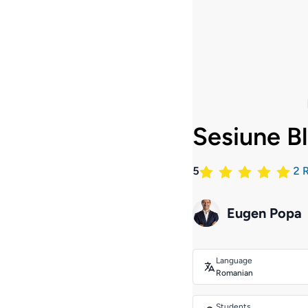
Sesiune B
5
2
R
Eugen Popa
Language
Romanian
Students