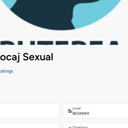
locaj Sexual
atings
Level
BEGINNER
Durations