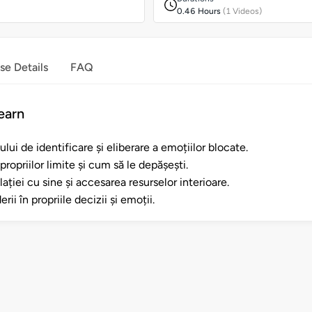
0.46 Hours
(1 Videos)
se Details
FAQ
earn
lui de identificare și eliberare a emoțiilor blocate.
ropriilor limite și cum să le depășești.
ației cu sine și accesarea resurselor interioare.
rii în propriile decizii și emoții.