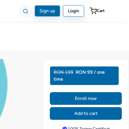
Sign up
Login
Cart
RON 199
RON 99 / one
time
Enroll now
Add to cart
100% Trainer Certificat