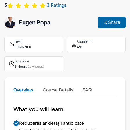
5
3
Ratings
Eugen Popa
Share
Level
Students
BEGINNER
499
Durations
1 Hours
(1 Videos)
Overview
Course Details
FAQ
What you will learn
Reducerea anxietății anticipate