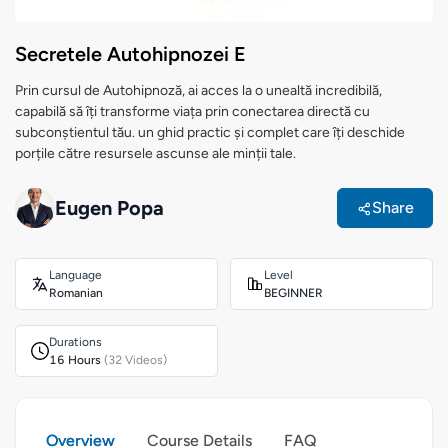
Secretele Autohipnozei E
Prin cursul de Autohipnoză, ai acces la o unealtă incredibilă,
capabilă să îți transforme viața prin conectarea directă cu
subconștientul tău. un ghid practic și complet care îți deschide
porțile către resursele ascunse ale minții tale.
Eugen Popa
Share
Language
Level
Romanian
BEGINNER
Durations
16 Hours
(32 Videos)
Overview
Course Details
FAQ