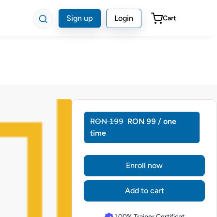
Sign up
Login
Cart
RON 199
RON 99 / one
time
Enroll now
Add to cart
100% Trainer Certificat