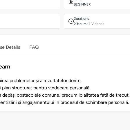
BEGINNER
Durations
2 Hours
(1 Videos)
se Details
FAQ
earn
nirea problemelor și a rezultatelor dorite.
 plan structurat pentru vindecare personală.
 depăși obstacolele comune, precum loialitatea față de trecut.
entizării și angajamentului în procesul de schimbare personală.