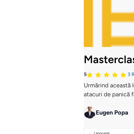
Mastercla
5
3
R
Urmărind această le
atacuri de panică 
Eugen Popa
Language