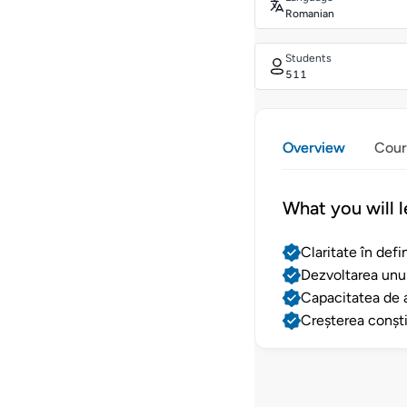
Romanian
Students
511
Overview
Cour
What you will l
Claritate în defi
Dezvoltarea unui
Capacitatea de a
Creșterea conști