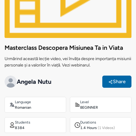
Masterclass Descopera Misiunea Ta in Viata
Urmărind această lecție video, vei învăța despre importanța misiunii
personale și a valorilor în viață. Vezi webinarul.
Angela Nutu
Share
Language
Level
Romanian
BEGINNER
Students
Durations
8384
1.4 Hours
(1 Videos)