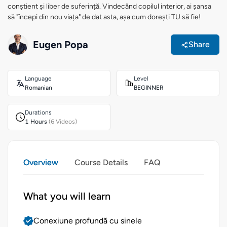
conștient și liber de suferință. Vindecând copilul interior, ai șansa
să "începi din nou viața" de dat asta, așa cum dorești TU să fie!
Eugen Popa
Share
Language
Level
Romanian
BEGINNER
Durations
1 Hours
(6 Videos)
Overview
Course Details
FAQ
What you will learn
Conexiune profundă cu sinele