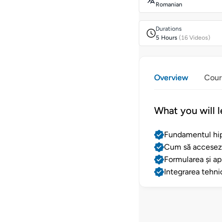
Romanian
Durations
5 Hours
(16 Videos)
Overview
Cour
What you will l
Fundamentul hipn
Cum să accesezi
Formularea și apl
Integrarea tehnic