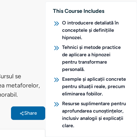
This Course Includes
O introducere detaliată în
conceptele și definițiile
hipnozei.
Tehnici și metode practice
de aplicare a hipnozei
pentru transformare
personală.
ursul se
Exemple și aplicații concrete
ea metaforelor,
pentru situații reale, precum
orabil.
eliminarea fobiilor.
Resurse suplimentare pentru
aprofundarea cunoștințelor,
Share
inclusiv analogii și explicații
clare.