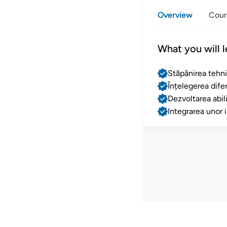
Overview
Cour
What you will l
Stăpânirea tehni
Înțelegerea difer
Dezvoltarea abili
Integrarea unor 