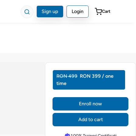
Sign up
Login
Cart
RON 499
RON 399 / one
time
Enroll now
Add to cart
100% Traineri Certificati