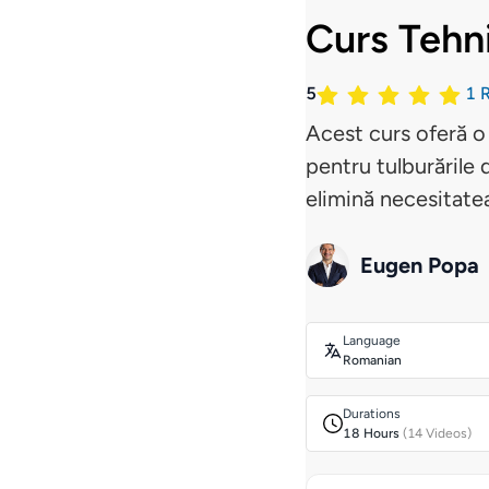
Curs Tehn
5
1
R
Acest curs oferă o
pentru tulburările
elimină necesitatea
Eugen Popa
Language
Romanian
Durations
18 Hours
(14 Videos)