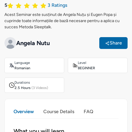
5
3
Ratings
Acest Seminar este susținut de Angela Nuțu și Eugen Popa și
cuprinde toate informațiile de bază necesare pentru a aplica cu
succes Metoda Sleeptalk.
Angela Nutu
Share
Language
Level
Romanian
BEGINNER
Durations
2.5 Hours
(3 Videos)
Overview
Course Details
FAQ
What you will learn